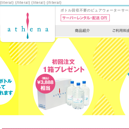
{literal}
{/literal}
{literal}
{/literal}
ボトル回収不要のピュアウォーターサー